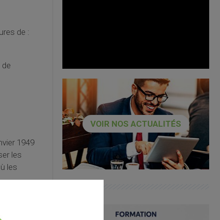
ures de :
 de
VOIR NOS ACTUALITÉS
nvier 1949
ser les
ù les