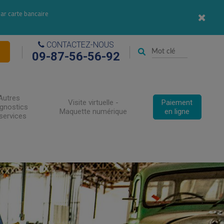
par carte bancaire
CONTACTEZ-NOUS
09-87-56-56-92
Autres
Visite virtuelle -
Paiement
agnostics
Maquette numérique
en ligne
services