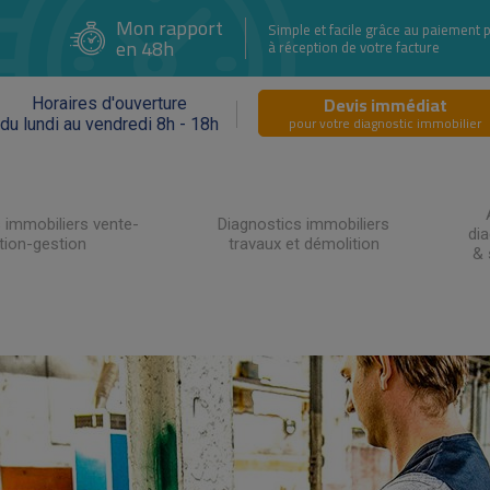
Mon rapport
Simple et facile grâce au paiement 
en 48h
à réception de votre facture
Devis immédiat
Horaires d'ouverture
pour votre diagnostic immobilier
du lundi au vendredi 8h - 18h
 immobiliers vente-
Diagnostics immobiliers
di
tion-gestion
travaux et démolition
& 