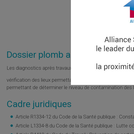
Dossier plomb après travaux :
Les diagnostics après travaux ou réhabilitation prévus à l'
vérification des lieux permettant de controler la réalisatio
permettant de déterminer le niveau de contamination des l
Cadre juridiques
Article R1334-12 du Code de la Santé publique : Const
Article L1334-8 du Code de la Santé publique : Lutte 