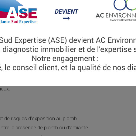
article L.1334-3 comprennent :
n des travaux prescrits, une analyse de poussières prélevées su
ieux.
at de risques d'exposition au plomb
contre la présence de plomb ou d'amiante