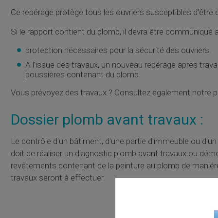
Ce repérage protège tous les ouvriers susceptibles d'être
Si le rapport contient du plomb, il devra être communiqué 
protection nécessaires pour la sécurité des ouvriers.
A l'issue des travaux, un nouveau repérage après trav
poussières contenant du plomb.
Vous prévoyez des travaux ? Consultez également notre p
Dossier plomb avant travaux :
Le contrôle d'un bâtiment, d'une partie d'immeuble ou d'un l
doit de réaliser un diagnostic plomb avant travaux ou démoli
revêtements contenant de la peinture au plomb de maniére
travaux seront à effectuer.