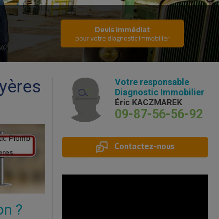
Devis immédiat
pour votre diagnostic immobilier
Hyères
Votre responsable
Diagnostic Immobilier
Éric KACZMAREK
09-87-56-56-92
Contactez-nous
on ?