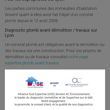
Les parties communes des immeubles d’habitation
doivent quant à elles avoir fait l’objet d’un constat
plomb depuis le 12 août 2008.
Diagnostic plomb avant démolition / travaux sur
Lyon
Un constat plomb est obligatoire avant la démolition ou
des travaux sur une construction. Pour vos projets de
démolition ou de travaux consultez
notre page
expertise plomb avant travaux
.
Qu'est-ce que le Diagnostic du Risque
d'Intoxication au Plomb ?
Le DRIP est le diagnostic du risque d'intoxication par le
plomb des peintures. Il est ordonné en application d'une
mesure préfectorale d'urgence en cas de dépistage
d'un cas de saturnisme sur les enfants, ou lorsqu'un